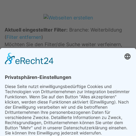
Aktuell eingestellter Filter:
Branche: Weiterbildung
(
Filter entfernen
)
Möchten Sie den Filter/die Suche weiter verfeinern,
können Sie in das Suchfeld oben einen zusätzlichen
Suchbegriff eingeben.
Gefundene Einträge:
1 Eintrag gefunden
Suchergebnisse
BZW-Bildungszentrum der Wirtschaft für
kaufmännische Berufe