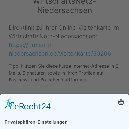
WirtschaftsNetz-
Niedersachsen
Direktlink zu Ihrer Online-Visitenkarte im
WirtschaftsNetz-Niedersachsen:
https://firmen-in-
niedersachsen.de/visitenkarte/50206
Tipp: Nutzen Sie diese kurze Internet-Adresse in E-
Mails, Signaturen sowie in Ihren Profilen auf
Business- und Branchenplattformen.
Daten ändern (Inhaber) •
Drucken • Änderung
vorschlagen